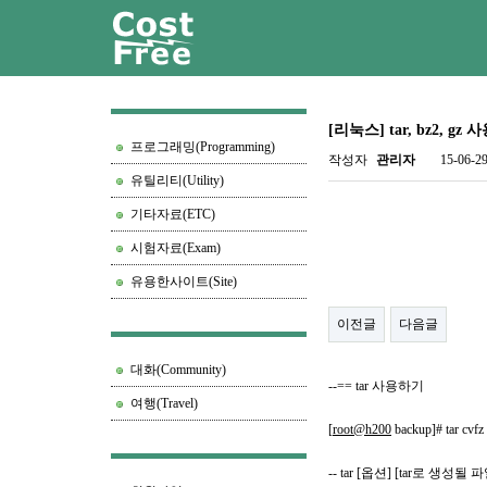
[리눅스] tar, bz2, gz
프로그래밍(Programming)
작성자
관리자
15-06-29
유틸리티(Utility)
기타자료(ETC)
시험자료(Exam)
유용한사이트(Site)
이전글
다음글
대화(Community)
--== tar 사용하기
여행(Travel)
[
root@h200
backup]# tar cvfz 
-- tar [옵션] [tar로 생