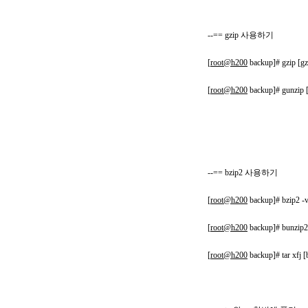
--== gzip 사용하기
[
root@h200
backup]# gzi
[
root@h200
backup]# gunzi
--== bzip2 사용하기
[
root@h200
backup]# bzi
[
root@h200
backup]# bunzi
[
root@h200
backup]# tar x