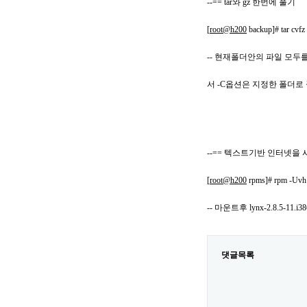
--== tar와 gz 한번에 풀기
[
root@h200
backup]# tar cvfz te
-- 현재폴더안의 파일 모두를 t
서 -C옵션은 지정한 폴더로
--== 텍스트기반 인터넷을
[
root@h200
rpms]# rpm -Uvh 
-- 마운트후 lynx-2.8.5-1
댓글목록