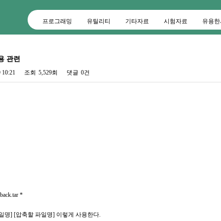
프로그래밍
유틸리티
기타자료
시험자료
유용한
 사용 관련
 10:21
조회
5,529회
댓글
0건
back.tar *
성될 파일명] [압축할 파일명] 이렇게 사용한다.