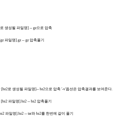
p [gz로 생성될 파일명] -- gz으로 압축
p [gz 파일명].gz -- gz 압축풀기
p2 -v [bz2로 생성될 파일명]-- bz2으로 압축 '-v'옵션은 압축결과를 보여준다.
p2 [bz2 파일명].bz2 -- bz2 압축풀기
fj [bz2 파일명].bz2 -- tar와 bz2를 한번에 같이 풀기